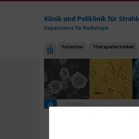
Klinik und Poliklinik für Strah
Department für Radiologie
Patienten
Therapietechniken
Forschung
Forschung