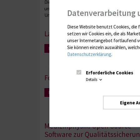
Die Klinik für Strahlentherapie fühlt sich in hoh
und führen auch eigene Studien durch. Weiterhin 
Datenverarbeitung 
Unser Ziel ist es, die Wirksamkeit neuer Bestr
Diese Website benutzt Cookies, die f
Laufende klinische Studien
setzen wir Cookies ein, die als Marke
unser Internetangebot fortlaufend v
Sie können einzeln auswählen, welche
Mehr Infos
Datenschutzerklärung
.
Erforderliche Cookies
Forschungsprojekte
Details
Mehr Infos
Eigene A
Medizinphysik: Open Source
Software zur Qualitätssicheru