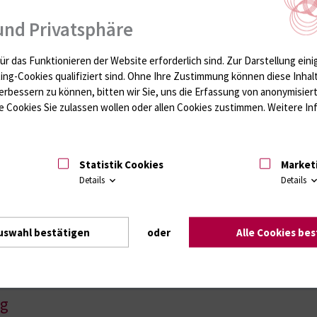
em Maße auch der Forschung verpflichtet. Wir beteiligen uns als Klinik d
sind wir als Partner an nationalen und internationalen Forschungsprojek
und Privatsphäre
ahlungs- und Behandlungskonzepte zu erproben, die Therapieverbesseru
ür das Funktionieren der Website erforderlich sind.
Zur Darstellung eini
Publikationen
Di
ting-Cookies qualifiziert sind. Ohne Ihre Zustimmung können diese Inhal
erbessern zu können, bitten wir Sie, uns die Erfassung von anonymisie
 Cookies Sie zulassen wollen oder allen Cookies zustimmen. Weitere Inf
Mehr Infos
Me
Statistik Cookies
Market
Arbeitsgruppe Strahlenbiologie
Ar
Details
Details
Mi
Mehr Infos
Mi
uswahl bestätigen
oder
Alle Cookies be
Me
ng