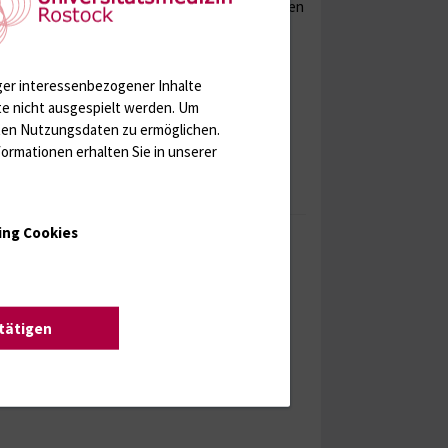
er Universitätsmedizin an multizentrischen Studien
ten beteiligt.
ngen erwarten lassen.
ger interessenbezogener Inhalte
ssertationen
te nicht ausgespielt werden.
Um
rten Nutzungsdaten zu ermöglichen.
ormationen erhalten Sie in unserer
hr Infos
ing Cookies
beitsgruppe
krostrahltherapie/ Team
crobeam Radiotherapy
stätigen
hr Infos