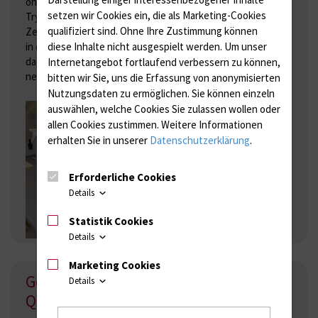
ohne vorherige Färbung mit toxischen Substanzen wie
setzen wir Cookies ein, die als Marketing-Cookies
Trypanblau möglich, wodurch zusätzlich die Qualität der
qualifiziert sind. Ohne Ihre Zustimmung können
Zellen beurteilt werden kann. Darüber hinaus ist das Gerät
diese Inhalte nicht ausgespielt werden.
Um unser
in der Lage, Zellaggregate zu quantifizieren und ermöglicht
Internetangebot fortlaufend verbessern zu können,
dadurch auch die Messung von Zellen die zu Verklumpungen
neigen.
bitten wir Sie, uns die Erfassung von anonymisierten
Nutzungsdaten zu ermöglichen.
Sie können einzeln
auswählen, welche Cookies Sie zulassen wollen oder
allen Cookies zustimmen. Weitere Informationen
erhalten Sie in unserer
Datenschutzerklärung
.
Erforderliche Cookies
Details
Statistik Cookies
Details
Marketing Cookies
Gerät 2: Real-Time PCR System
Details
QuantStudio 3