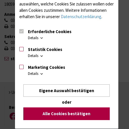
auswählen, welche Cookies Sie zulassen wollen oder
18059 Rostock
allen Cookies zustimmen. Weitere Informationen
Anmeldung/Auskunft
erhalten Sie in unserer
Datenschutzerklärung
.
0381 494 5288
0381 494 9156
Erforderliche Cookies
Sekretariat
Details
0381 494 9001
0381 494 9002
Statistik Cookies
Details
strahlentherapie{bei}med.uni-rostock.de
Marketing Cookies
Details
Eigene Auswahl bestätigen
Universität Rostock
oder
Besuchen Sie uns
Alle Cookies bestätigen
Facebook
Instagram
YouTube
LinkedIn
Xing