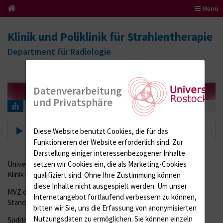
Menü
Klinik und Poliklinik für Strahlentherapie
Department für Radiologie
Datenverarbeitung
und Privatsphäre
Kontakt
Kontakt
Diese Website benutzt Cookies, die für das
Funktionieren der Website erforderlich sind.
Zur
Darstellung einiger interessenbezogener Inhalte
Universitätsmedizin Rostock
setzen wir Cookies ein, die als Marketing-Cookies
Klinik und Poliklinik für Strahlentherapie
qualifiziert sind. Ohne Ihre Zustimmung können
diese Inhalte nicht ausgespielt werden.
Um unser
MVZ der Universitätsmedizin Rostock am
Internetangebot fortlaufend verbessern zu können,
Standort Südstadt gGmbH
bitten wir Sie, uns die Erfassung von anonymisierten
Nutzungsdaten zu ermöglichen.
Sie können einzeln
Südring 75